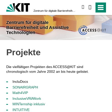
suchen
Zentrum für digitale Barrierefreiheit und Assistive Technologien
Zentrum für digitale
Barrierefreiheit und Assistive
Technologien
Projekte
Die vielfältigen Projekten des ACCESS@KIT sind
chronologisch vom Jahre 2002 an bis heute gelistet.
IncluDocs
SONAIRGRAPH
Math4VIP
InclusiveVR∂Work
MINTernship inklusiv
INTUITIVE