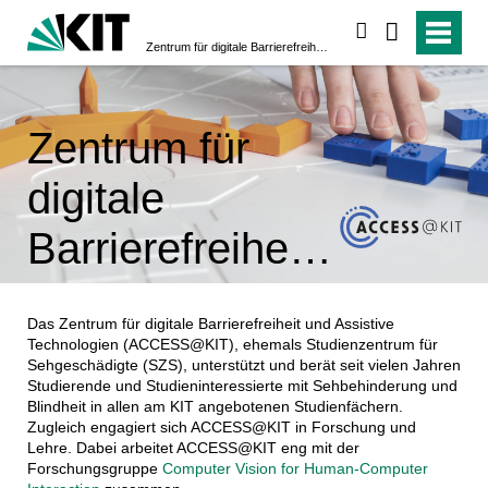
suchen
Zentrum für digitale Barrierefreiheit und Assistive Technologien
Zentrum für
digitale
Barrierefreiheit
und Assistive
Das Zentrum für digitale Barrierefreiheit und Assistive
Technologien
Technologien (ACCESS@KIT), ehemals Studienzentrum für
Sehgeschädigte (SZS), unterstützt und berät seit vielen Jahren
Studierende und Studieninteressierte mit Sehbehinderung und
Blindheit in allen am KIT angebotenen Studienfächern.
Zugleich engagiert sich ACCESS@KIT in Forschung und
Lehre. Dabei arbeitet ACCESS@KIT eng mit der
Forschungsgruppe
Computer Vision for Human-Computer